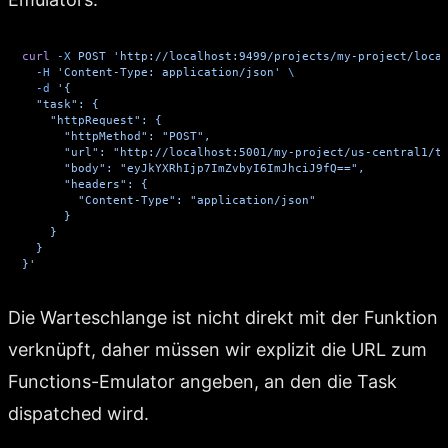
curl
 -X
 POST
 'http://localhost:9499/projects/my-project/loca
  -H
 'Content-Type: application/json'
 \
  -d
 '{
  "task": {
    "httpRequest": {
      "httpMethod": "POST",
      "url": "http://localhost:5001/my-project/us-central1/t
      "body": "eyJkYXRhIjp7ImZvbyI6ImJhciJ9fQ==",
      "headers": {
        "Content-Type": "application/json"
      }
    }
  }
}'
Die Warteschlange ist nicht direkt mit der Funktion
verknüpft, daher müssen wir explizit die URL zum
Functions-Emulator angeben, an den die Task
dispatched wird.