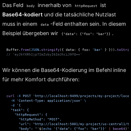
Das Feld
innerhalb von
ist
body
httpRequest
Base64-kodiert
und die tatsächliche Nutzlast
muss in einem
-Feld enthalten sein. In diesem
data
Beispiel übergeben wir
.
{"data": {"foo": "bar"}}
Buffer.
from
(
JSON
.
stringify
({ data: { foo: 
'bar'
 } })).
toStri
// 'eyJkYXRhIjp7ImZvbyI6ImJhciJ9fQ=='
Wir können die Base64-Kodierung im Befehl inline
für mehr Komfort durchführen:
curl
 -X
 POST
 'http://localhost:9499/projects/my-project/loca
  -H
 'Content-Type: application/json'
 \
  -d
 '{
  "task": {
    "httpRequest": {
      "httpMethod": "POST",
      "url": "http://localhost:5001/my-project/us-central1/t
      "body": "'
$(
echo
 '{"data": {"foo": "bar"}}'
 |
 base64
)
'