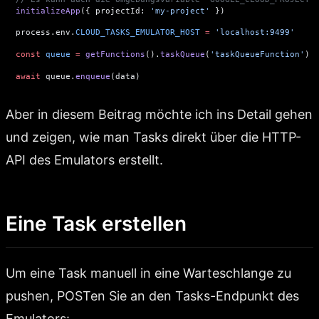
initializeApp
({ projectId: 
'my-project'
 })
process.env.
CLOUD_TASKS_EMULATOR_HOST
 =
 'localhost:9499'
const
 queue
 =
 getFunctions
().
taskQueue
(
'taskQueueFunction'
)
await
 queue.
enqueue
(data)
Aber in diesem Beitrag möchte ich ins Detail gehen
und zeigen, wie man Tasks direkt über die HTTP-
API des Emulators erstellt.
Eine Task erstellen
Um eine Task manuell in eine Warteschlange zu
pushen, POSTen Sie an den Tasks-Endpunkt des
Emulators: