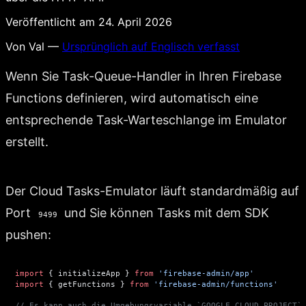
Veröffentlicht am 24. April 2026
Von Val —
Ursprünglich auf Englisch verfasst
Wenn Sie Task-Queue-Handler in Ihren Firebase
Functions definieren, wird automatisch eine
entsprechende Task-Warteschlange im Emulator
erstellt.
Der Cloud Tasks-Emulator läuft standardmäßig auf
Port
und Sie können Tasks mit dem SDK
9499
pushen:
import
 { initializeApp } 
from
 'firebase-admin/app'
import
 { getFunctions } 
from
 'firebase-admin/functions'
// Es kann auch die Umgebungsvariable `GOOGLE_CLOUD_PROJECT`